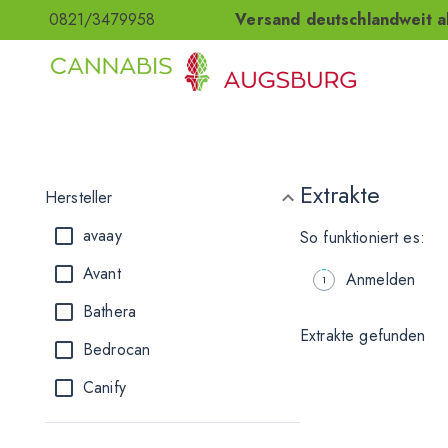
0821/3479958
Versand deutschlandweit a
Extrakte
Hersteller
avaay
So funktioniert es:
Avant
Anmelden
Bathera
Extrakte gefunden
Bedrocan
Canify
Cannamedical