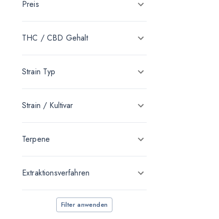
Preis
Canopy Medical
Cantourage
THC / CBD Gehalt
Demecan
Genetia Production
Strain Typ
KHIRON Europe
medizinalhanf
Strain / Kultivar
Nimbus Health
Noc Pharma
Terpene
Remexian Pharma
Extraktionsverfahren
Vayamed
Weeco
Filter anwenden